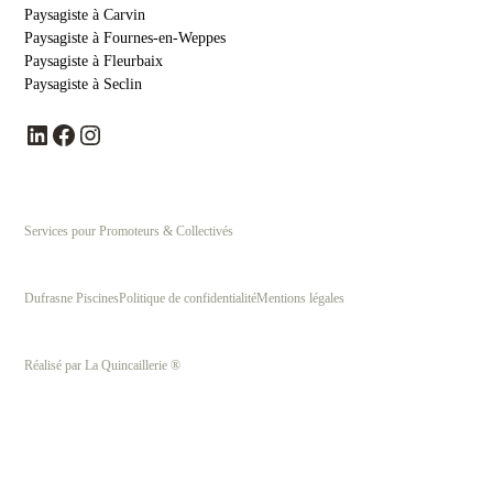
Paysagiste à Carvin
Paysagiste à Fournes-en-Weppes
Paysagiste à Fleurbaix
Paysagiste à Seclin
LinkedIn
Facebook
Instagram
Services pour Promoteurs & Collectivés
Dufrasne Piscines
Politique de confidentialité
Mentions légales
Réalisé par La Quincaillerie ®