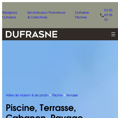
03 20
Rejoignez
Services pour Promoteurs
Dufrasne
85 58
Dufrasne
& Collectivés
Piscines
92
Allée de maison & de jardin
 • 
Piscine
 • 
Terrasse
Piscine, Terrasse,