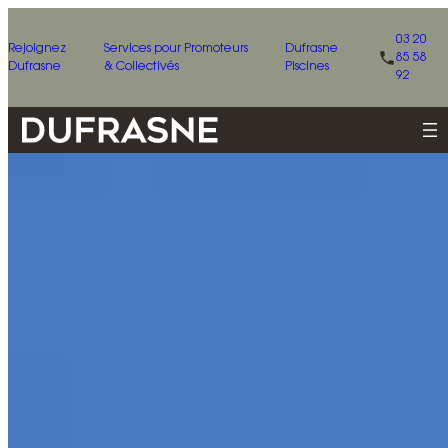
03 20
Rejoignez
Services pour Promoteurs
Dufrasne
85 58
Dufrasne
& Collectivés
Piscines
92