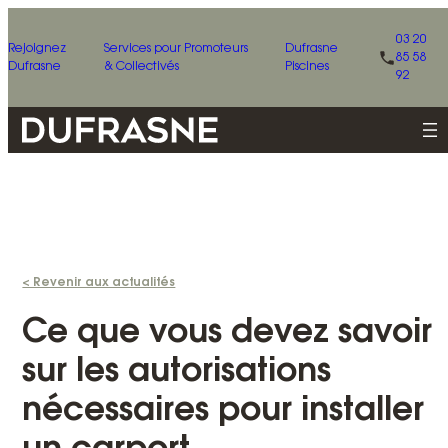
03 20
Rejoignez
Services pour Promoteurs
Dufrasne
85 58
Dufrasne
& Collectivés
Piscines
92
< Revenir aux actualités
Ce que vous devez savoir
sur les autorisations
nécessaires pour installer